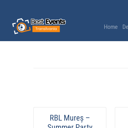
Home
De
RBL Mureș –
Summer Party