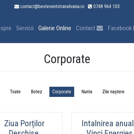
contact@besteventstransilvania.ro
0748 964 103
spre
Servicii
Galerie Online
Contact
Facebook
Corporate
Toate
Botez
Corporate
Nunta
Zile naștere
Ziua Porților
Intalnirea anua
Deschise,
Vinci Energies