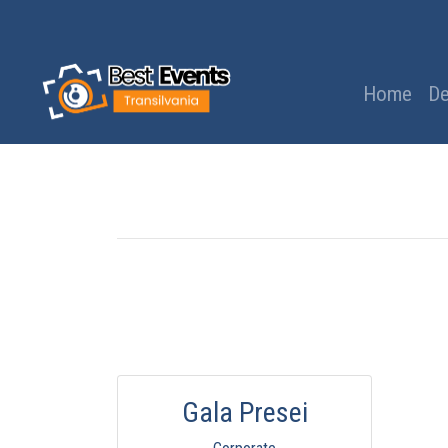
Home
De
Gala Presei